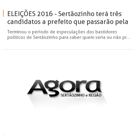
ELEIÇÕES 2016 - Sertãozinho terá três
candidatos a prefeito que passarão pela
avaliação popular em 2 de outubro
Terminou o período de especulações dos bastidores
políticos de Sertãozinho para saber quem seria ou não pr...