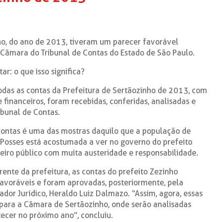
ho, do ano de 2013, tiveram um parecer favorável
 Câmara do Tribunal de Contas do Estado de São Paulo.
ar: o que isso significa?
 todas as contas da Prefeitura de Sertãozinho de 2013, com
 financeiros, foram recebidas, conferidas, analisadas e
ibunal de Contas.
Contas é uma das mostras daquilo que a população de
s Posses está acostumada a ver no governo do prefeito
eiro público com muita austeridade e responsabilidade.
ente da prefeitura, as contas do prefeito Zezinho
voráveis e foram aprovadas, posteriormente, pela
dor Jurídico, Heraldo Luiz Dalmazo. “Assim, agora, essas
ara a Câmara de Sertãozinho, onde serão analisadas
ecer no próximo ano”, concluiu.