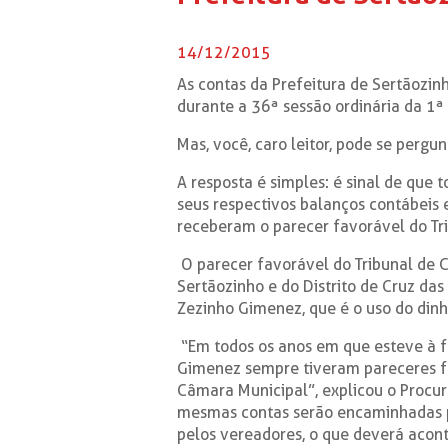
14/12/2015
As contas da Prefeitura de Sertãozin
durante a 36ª sessão ordinária da 1ª
Mas, você, caro leitor, pode se pergunt
A resposta é simples: é sinal de que
seus respectivos balanços contábeis e
receberam o parecer favorável do Tr
O parecer favorável do Tribunal de 
Sertãozinho e do Distrito de Cruz da
Zezinho Gimenez, que é o uso do dinh
“Em todos os anos em que esteve à fr
Gimenez sempre tiveram pareceres fa
Câmara Municipal”, explicou o Procura
mesmas contas serão encaminhadas p
pelos vereadores, o que deverá acont