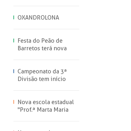
OXANDROLONA
Festa do Peão de
Barretos terá nova
experiência de
hospedagem no
Parque do Peão
Campeonato da 3ª
Divisão tem início
neste domingo
Nova escola estadual
"Prof.ª Marta Maria
Vieira machado
Sanches" inicia