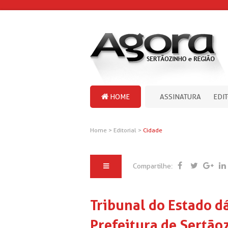
HOME
ASSINATURA
EDI
Home
>
Editorial
>
Cidade
Compartilhe:
Tribunal do Estado dá
Prefeitura de Sertão