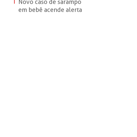
atividades em
Novo caso de sarampo
Sertãozinho
em bebê acende alerta
para vacinação infantil