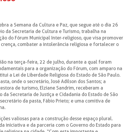
ra a Semana da Cultura e Paz, que segue até o dia 26
io da Secretaria de Cultura e Turismo, trabalha na
ção do Fórum Municipal Inter-religioso, que visa promover
crença, combater a intolerância religiosa e fortalecer o
ião na terça-feira, 22 de julho, durante a qual foram
 fundamentais para a organização do Fórum, com amparo na
itui a Lei de Liberdade Religiosa do Estado de São Paulo.
asta, onde o secretário, José Adilson dos Santos; a
gestora de turismo, Elziane Sandrim, receberam a
o da Secretaria de Justiça e Cidadania do Estado de São
secretário da pasta, Fábio Prieto; e uma comitiva de
na.
ições valiosas para a construção desse espaço plural.
da iniciativa e da parceria com o Governo do Estado para
de religiosa na cidade. “Com esta importante e