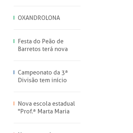
OXANDROLONA
Festa do Peão de
Barretos terá nova
experiência de
hospedagem no
Parque do Peão
Campeonato da 3ª
Divisão tem início
neste domingo
Nova escola estadual
"Prof.ª Marta Maria
Vieira machado
Sanches" inicia