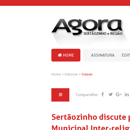
HOME
ASSINATURA
EDI
Home
>
Editorial
>
Cidade
Compartilhe:
Sertãozinho discute 
Municipal Inter-reli