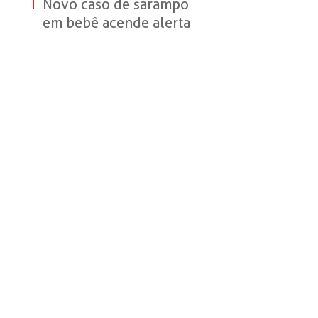
atividades em
Novo caso de sarampo
Sertãozinho
em bebê acende alerta
para vacinação infantil