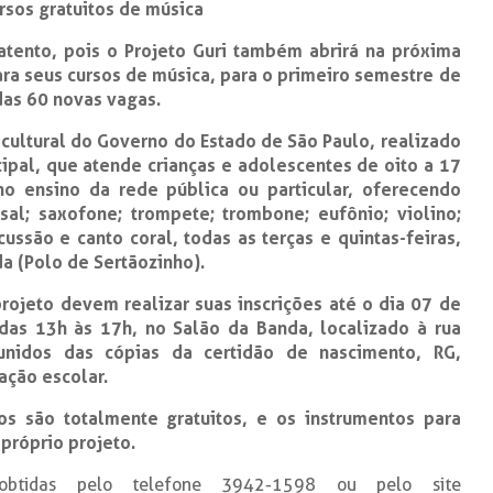
ursos gratuitos de música
tento, pois o Projeto Guri também abrirá na próxima
para seus cursos de música, para o primeiro semestre de
das 60 novas vagas.
cultural do Governo do Estado de São Paulo, realizado
ipal, que atende crianças e adolescentes de oito a 17
o ensino da rede pública ou particular, oferecendo
rsal; saxofone; trompete; trombone; eufônio; violino;
cussão e canto coral, todas as terças e quintas-feiras,
a (Polo de Sertãozinho).
rojeto devem realizar suas inscrições até o dia 07 de
das 13h às 17h, no Salão da Banda, localizado à rua
nidos das cópias da certidão de nascimento, RG,
ção escolar.
os são totalmente gratuitos, e os instrumentos para
próprio projeto.
obtidas pelo telefone 3942-1598 ou pelo site