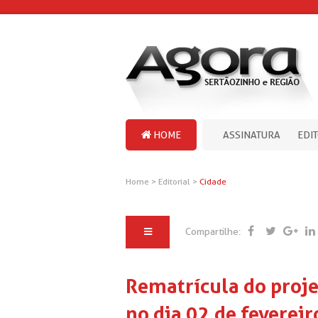
HOME
ASSINATURA
EDI
Home
>
Editorial
>
Cidade
Compartilhe:
Rematrícula do proje
no dia 02 de fevereir