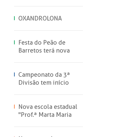
OXANDROLONA
Festa do Peão de
Barretos terá nova
experiência de
hospedagem no
Parque do Peão
Campeonato da 3ª
Divisão tem início
neste domingo
Nova escola estadual
"Prof.ª Marta Maria
Vieira machado
Sanches" inicia