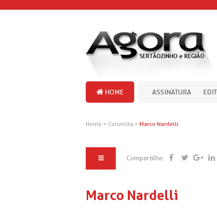
HOME
ASSINATURA
EDI
Home
>
Colunista
>
Marco Nardelli
Compartilhe:
Marco Nardelli