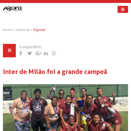
Home
>
Editorial
>
Esporte
Compartilhe:
Inter de Milão foi a grande campeã