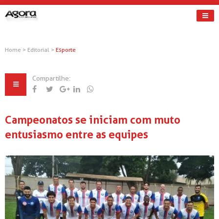
Home
>
Editorial
>
Esporte
Compartilhe:
Campeonatos se iniciam com muto
entusiasmo entre as equipes