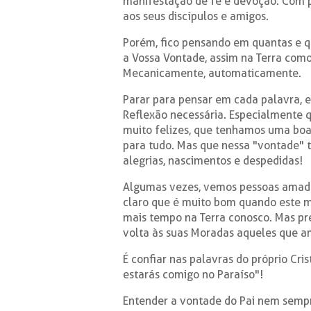
manifestação de fé e devoção. Com pa
aos seus discípulos e amigos.
Porém, fico pensando em quantas e qu
a Vossa Vontade, assim na Terra co
Mecanicamente, automaticamente.
Parar para pensar em cada palavra, e
Reflexão necessária. Especialmente 
muito felizes, que tenhamos uma boa
para tudo. Mas que nessa "vontade" t
alegrias, nascimentos e despedidas!
Algumas vezes, vemos pessoas amada
claro que é muito bom quando este mi
mais tempo na Terra conosco. Mas pre
volta às suas Moradas aqueles que a
É confiar nas palavras do próprio Cris
estarás comigo no Paraíso"!
Entender a vontade do Pai nem sempre