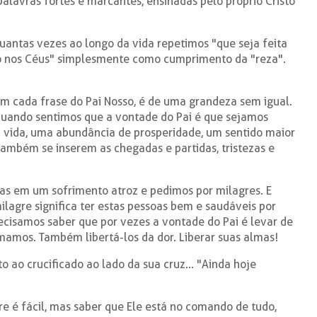
lavras fortes e marcantes, ensinadas pelo próprio Cristo
antas vezes ao longo da vida repetimos "que seja feita
mo nos Céus" simplesmente como cumprimento da "reza".
m cada frase do Pai Nosso, é de uma grandeza sem igual.
quando sentimos que a vontade do Pai é que sejamos
 vida, uma abundância de prosperidade, um sentido maior
ambém se inserem as chegadas e partidas, tristezas e
s em um sofrimento atroz e pedimos por milagres. E
lagre significa ter estas pessoas bem e saudáveis por
cisamos saber que por vezes a vontade do Pai é levar de
mamos. Também libertá-los da dor. Liberar suas almas!
to ao crucificado ao lado da sua cruz... "Ainda hoje
 é fácil, mas saber que Ele está no comando de tudo,